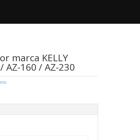
+52 833 140 95 53
Contacto

contacto@regimaquinaria.com
or marca KELLY
/ AZ-160 / AZ-230
reno