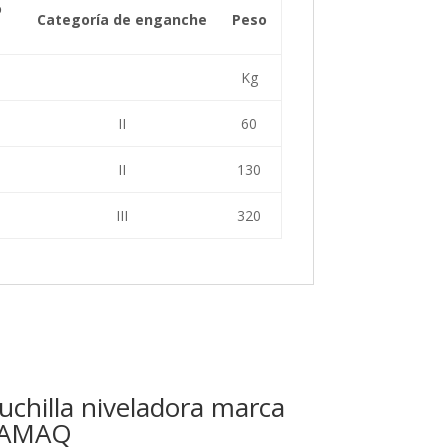
o
Categoría de enganche
Peso
Kg
II
60
II
130
III
320
uchilla niveladora marca
AMAQ