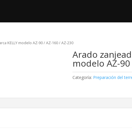
ductos
Nosotros
Post Venta
Videos
rca KELLY modelo AZ-90 / AZ-160 / AZ-230
Arado zanjead
modelo AZ-90 
Categoría:
Preparación del ter