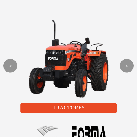
<
>
TRACTORES