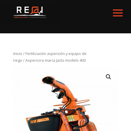
Inicio
/
Fertilización aspersión y equipo de
riego
/ Aspersora marca Jacto modelo 400