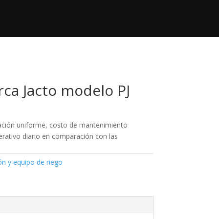
+52 833 140 95 53
Contacto

contacto@regimaquinaria.com
ca Jacto modelo PJ
zación uniforme, costo de mantenimiento
erativo diario en comparación con las
ión y equipo de riego