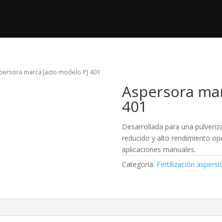
ductos
Nosotros
Post Venta
Videos
persora marca Jacto modelo PJ 401
Aspersora mar
401
Desarrollada para una pulveri
reducido y alto rendimiento op
aplicaciones manuales.
Categoría:
Fertilización aspers