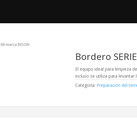
ductos
Nosotros
Post Venta
Videos
-06 marca BISON
Bordero SERI
El equipo ideal para limpieza d
incluso se utiliza para levantar
Categoría:
Preparación del ter