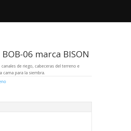
+52 833 140 95 53
Contacto

contacto@regimaquinaria.com
E BOB-06 marca BISON
e canales de riego, cabeceras del terreno e
 la cama para la siembra.
reno