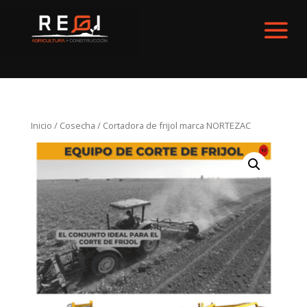
Inicio
/
Cosecha
/ Cortadora de frijol marca NORTEZAC