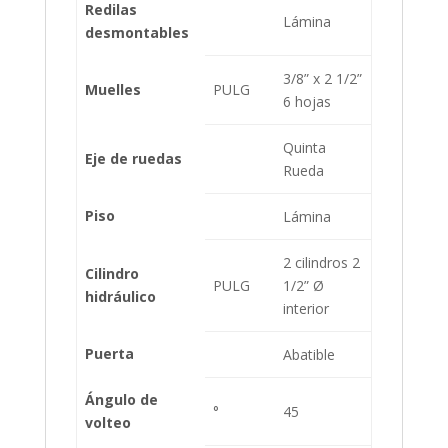
Redilas
Lámina
desmontables
3/8” x 2 1/2”
Muelles
PULG
6 hojas
Quinta
Eje de ruedas
Rueda
Piso
Lámina
2 cilindros 2
Cilindro
PULG
1/2” Ø
hidráulico
interior
Puerta
Abatible
Ángulo de
°
45
volteo