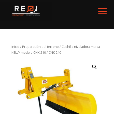
Inicio
/
Preparación del terreno
/ Cuchilla niveladora marca
KELLY modelo CNK 210 / CNK 240