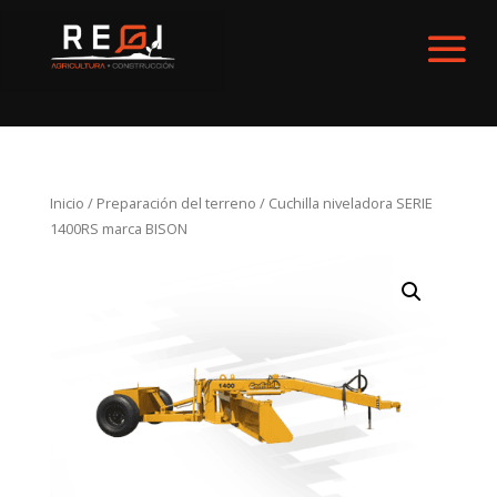
Inicio
/
Preparación del terreno
/ Cuchilla niveladora SERIE
1400RS marca BISON