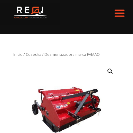
Inicio
/
Cosecha
/ Desmenuzadora marca FAMAQ