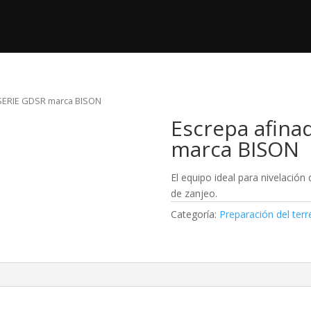
ductos
Nosotros
Post Venta
Videos
 SERIE GDSR marca BISON
Escrepa afina
marca BISON
El equipo ideal para nivelació
de zanjeo.
Categoría:
Preparación del ter