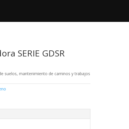
+52 833 140 95 53
Contacto

contacto@regimaquinaria.com
dora SERIE GDSR
n de suelos, mantenimiento de caminos y trabajos
reno