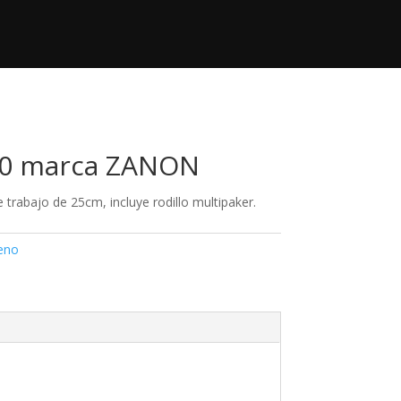
+52 833 140 95 53
Contacto

contacto@regimaquinaria.com
00 marca ZANON
 trabajo de 25cm, incluye rodillo multipaker.
reno