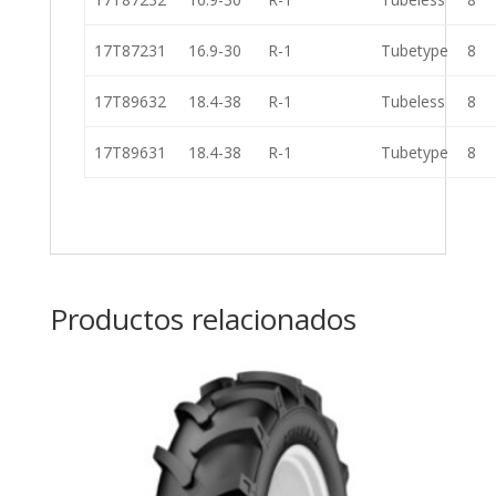
17T87231
16.9-30
R-1
Tubetype
8
17T89632
18.4-38
R-1
Tubeless
8
17T89631
18.4-38
R-1
Tubetype
8
Productos relacionados