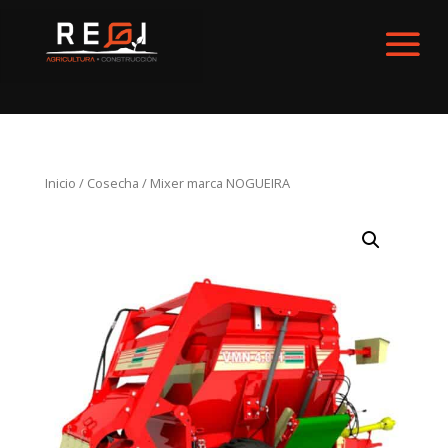
Inicio
/
Cosecha
/ Mixer marca NOGUEIRA