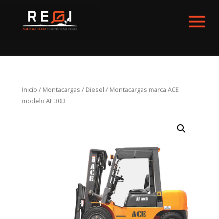
Inicio
/
Montacargas
/
Diesel
/ Montacargas marca ACE
modelo AF 30D