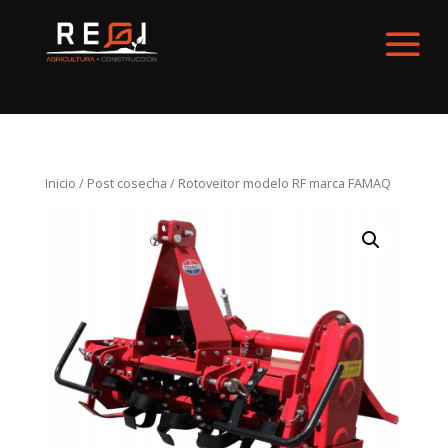
Inicio
/
Post cosecha
/ Rotoveitor modelo RF marca FAMAQ