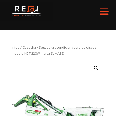
Inicio
/
Cosecha
/ Segadora acondicionadora de discos
modelo KDT 220W marca SaMASZ