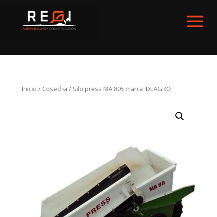
Inicio
/
Cosecha
/ Silo press MA 805 marca IDEAGRO