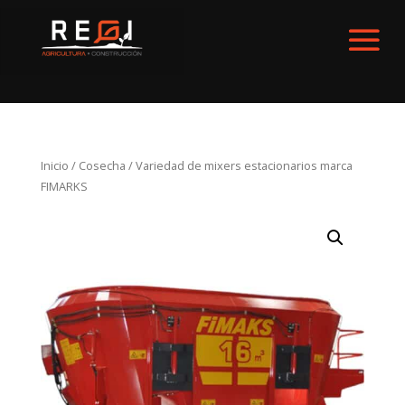
Inicio
/
Cosecha
/ Variedad de mixers estacionarios marca
FIMARKS