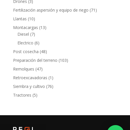
3
Drones
3
productos
71
Fertilización aspersión y equipo de riego
71
productos
10
Llantas
10
productos
13
Montacargas
13
7
productos
Diesel
7
productos
6
Electrico
6
productos
48
Post cosecha
48
productos
103
Preparación del terreno
103
productos
47
Remolques
47
productos
1
Retroexcavadoras
1
producto
76
Siembra y cultivo
76
productos
5
Tractores
5
productos