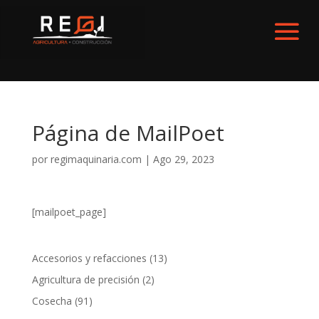
Página de MailPoet
por
regimaquinaria.com
|
Ago 29, 2023
[mailpoet_page]
13
Accesorios y refacciones
13
productos
2
Agricultura de precisión
2
productos
91
Cosecha
91
productos