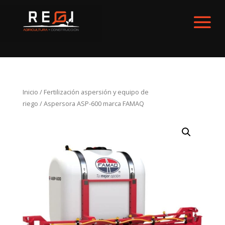
Inicio
/
Fertilización aspersión y equipo de
riego
/ Aspersora ASP-600 marca FAMAQ