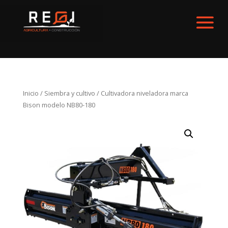
Inicio
/
Siembra y cultivo
/ Cultivadora niveladora marca
Bison modelo NB80-180