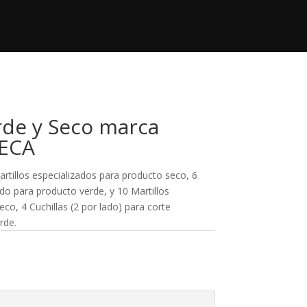
+52 833 140 95 53
Contacto

contacto@regimaquinaria.com
rde y Seco marca
ECA
artillos especializados para producto seco, 6
ado para producto verde, y 10 Martillos
co, 4 Cuchillas (2 por lado) para corte
rde.