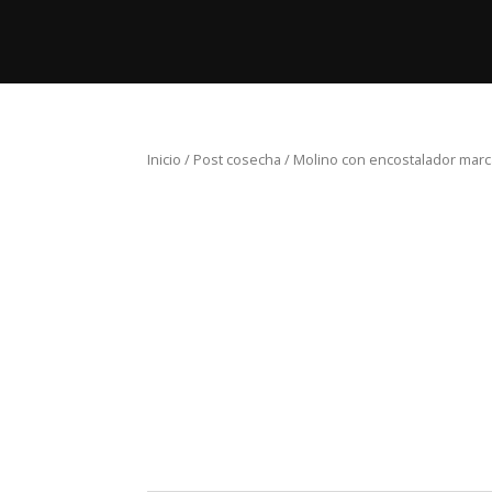
Inicio
Pro
Inicio
/
Post cosecha
/ Molino con encostalador marc