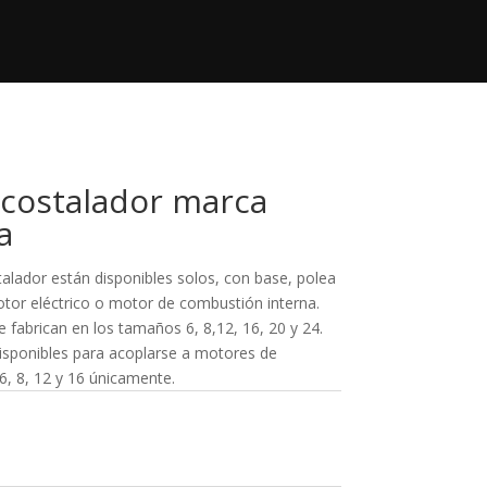
+52 833 140 95 53
Contacto

contacto@regimaquinaria.com
costalador marca
a
lador están disponibles solos, con base, polea
otor eléctrico o motor de combustión interna.
 fabrican en los tamaños 6, 8,12, 16, 20 y 24.
isponibles para acoplarse a motores de
, 8, 12 y 16 únicamente.