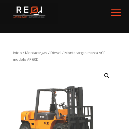
Inicio
/
Montacargas
/
Diesel
/ Montacargas marca ACE
modelo AF 60D