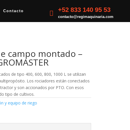
+52 833 140 95 53
Contacto

contacto@regimaquinaria.com
 de campo montado –
AGROMASTER
os de tipo 400, 600, 800, 1000 L se utilizan
multipropósito. Los rociadores están conectados
 tractor y son accionados por PTO. Con esos
o tipo de cultivos.
ión y equipo de riego