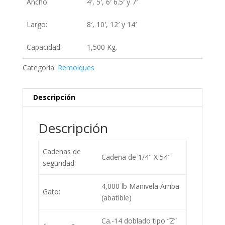
Ancho:
4′, 5′, 6′ 6.5′ y 7′
Largo:
8′, 10′, 12′ y 14′
Capacidad:
1,500 Kg.
Categoría:
Remolques
Descripción
Descripción
Cadenas de
Cadena de 1/4″ X 54″
seguridad:
4,000 lb Manivela Arriba
Gato:
(abatible)
Ca.-14 doblado tipo “Z”