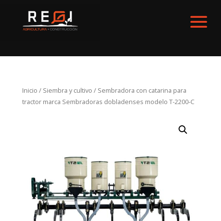
Inicio
/
Siembra y cultivo
/ Sembradora con catarina para
tractor marca Sembradoras dobladenses modelo T-2200-C