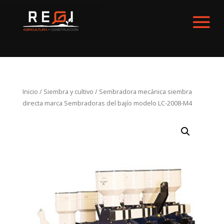
Inicio
/
Siembra y cultivo
/ Sembradora mecánica siembra
directa marca Sembradoras del bajío modelo LC-2008-M4